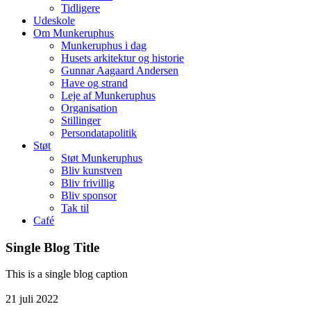
Tidligere
Udeskole
Om Munkeruphus
Munkeruphus i dag
Husets arkitektur og historie
Gunnar Aagaard Andersen
Have og strand
Leje af Munkeruphus
Organisation
Stillinger
Persondatapolitik
Støt
Støt Munkeruphus
Bliv kunstven
Bliv frivillig
Bliv sponsor
Tak til
Café
Single Blog Title
This is a single blog caption
21
juli
2022