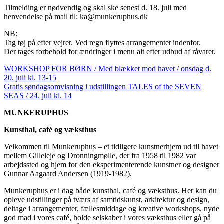
Tilmelding er nødvendig og skal ske senest d. 18. juli med
henvendelse på mail til: ka@munkeruphus.dk
NB:
Tag tøj på efter vejret. Ved regn flyttes arrangementet indenfor.
Der tages forbehold for ændringer i menu alt efter udbud af råvarer.
WORKSHOP FOR BØRN / Med blækket mod havet / onsdag d.
20. juli kl. 13-15
Gratis søndagsomvisning i udstillingen TALES of the SEVEN
SEAS / 24. juli kl. 14
MUNKERUPHUS
Kunsthal, café og væksthus
Velkommen til Munkeruphus – et tidligere kunstnerhjem ud til havet
mellem Gilleleje og Dronningmølle, der fra 1958 til 1982 var
arbejdssted og hjem for den eksperimenterende kunstner og designer
Gunnar Aagaard Andersen (1919-1982).
Munkeruphus er i dag både kunsthal, café og væksthus. Her kan du
opleve udstillinger på tværs af samtidskunst, arkitektur og design,
deltage i arrangementer, fællesmiddage og kreative workshops, nyde
god mad i vores café, holde selskaber i vores væksthus eller gå på