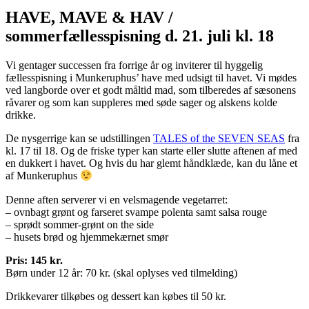
HAVE, MAVE & HAV /
sommerfællesspisning d. 21. juli kl. 18
Vi gentager successen fra forrige år og inviterer til hyggelig
fællesspisning i Munkeruphus’ have med udsigt til havet. Vi mødes
ved langborde over et godt måltid mad, som tilberedes af sæsonens
råvarer og som kan suppleres med søde sager og alskens kolde
drikke.
De nysgerrige kan se udstillingen
TALES of the SEVEN SEAS
fra
kl. 17 til 18. Og de friske typer kan starte eller slutte aftenen af med
en dukkert i havet. Og hvis du har glemt håndklæde, kan du låne et
af Munkeruphus
Denne aften serverer vi en velsmagende vegetarret:
– ovnbagt grønt og farseret svampe polenta samt salsa rouge
– sprødt sommer-grønt on the side
– husets brød og hjemmekærnet smør
Pris: 145 kr.
Børn under 12 år: 70 kr. (skal oplyses ved tilmelding)
Drikkevarer tilkøbes og dessert kan købes til 50 kr.