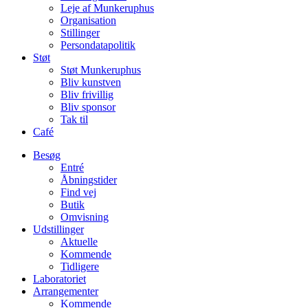
Leje af Munkeruphus
Organisation
Stillinger
Persondatapolitik
Støt
Støt Munkeruphus
Bliv kunstven
Bliv frivillig
Bliv sponsor
Tak til
Café
Besøg
Entré
Åbningstider
Find vej
Butik
Omvisning
Udstillinger
Aktuelle
Kommende
Tidligere
Laboratoriet
Arrangementer
Kommende