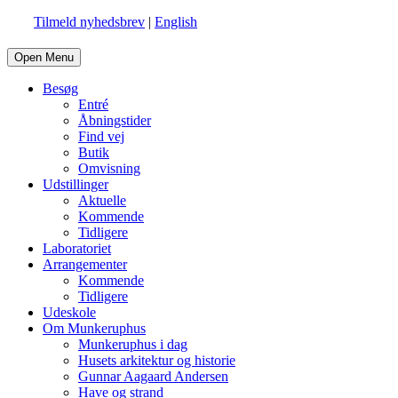
Tilmeld nyhedsbrev
|
English
Open Menu
Besøg
Entré
Åbningstider
Find vej
Butik
Omvisning
Udstillinger
Aktuelle
Kommende
Tidligere
Laboratoriet
Arrangementer
Kommende
Tidligere
Udeskole
Om Munkeruphus
Munkeruphus i dag
Husets arkitektur og historie
Gunnar Aagaard Andersen
Have og strand