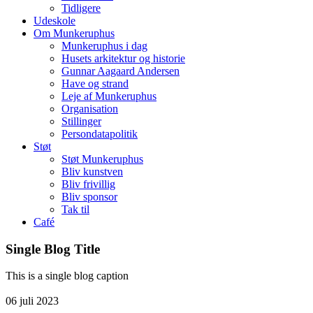
Tidligere
Udeskole
Om Munkeruphus
Munkeruphus i dag
Husets arkitektur og historie
Gunnar Aagaard Andersen
Have og strand
Leje af Munkeruphus
Organisation
Stillinger
Persondatapolitik
Støt
Støt Munkeruphus
Bliv kunstven
Bliv frivillig
Bliv sponsor
Tak til
Café
Single Blog Title
This is a single blog caption
06
juli
2023