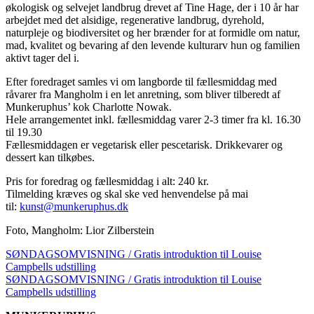
økologisk og selvejet landbrug drevet af Tine Hage, der i 10 år har
arbejdet med det alsidige, regenerative landbrug, dyrehold,
naturpleje og biodiversitet og her brænder for at formidle om natur,
mad, kvalitet og bevaring af den levende kulturarv hun og familien
aktivt tager del i.
Efter foredraget samles vi om langborde til fællesmiddag med
råvarer fra Mangholm i en let anretning, som bliver tilberedt af
Munkeruphus’ kok Charlotte Nowak.
Hele arrangementet inkl. fællesmiddag varer 2-3 timer fra kl. 16.30
til 19.30
Fællesmiddagen er vegetarisk eller pescetarisk. Drikkevarer og
dessert kan tilkøbes.
Pris for foredrag og fællesmiddag i alt: 240 kr.
Tilmelding kræves og skal ske ved henvendelse på mai
til:
kunst@munkeruphus.dk
Foto, Mangholm: Lior Zilberstein
SØNDAGSOMVISNING / Gratis introduktion til Louise
Campbells udstilling
SØNDAGSOMVISNING / Gratis introduktion til Louise
Campbells udstilling