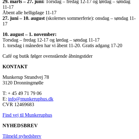
29. marts – 27. juni:
Torsdag – fredag 12-17 og lørdag – søndag
11-17
Åbent alle helligdage 11-17
27. juni – 10. august
(skolernes sommerferie): onsdag – søndag 11-
17
10. august – 1. november:
Torsdag – fredag 12-17 og lørdag – søndag 11-17
1. torsdag i måneden har vi åbent 11-20. Gratis adgang 17-20
Café og butik følger ovenstående åbningstider
KONTAKT
Munkerup Strandvej 78
3120 Dronningmølle
T: + 45 49 71 79 06
E:
info@munkeruphus.dk
CVR 12469683
Find vej til Munkeruphus
NYHEDSBREV
Tilmeld nyhedsbrev