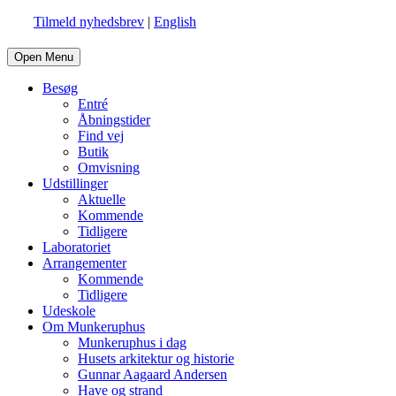
Tilmeld nyhedsbrev
|
English
Open Menu
Besøg
Entré
Åbningstider
Find vej
Butik
Omvisning
Udstillinger
Aktuelle
Kommende
Tidligere
Laboratoriet
Arrangementer
Kommende
Tidligere
Udeskole
Om Munkeruphus
Munkeruphus i dag
Husets arkitektur og historie
Gunnar Aagaard Andersen
Have og strand