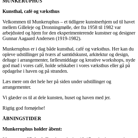
MUNKERUPHUS
Kunsthal, café og væksthus
Velkommen til Munkeruphus – et tidligere kunstnerhjem ud til havet
mellem Gilleleje og Dronningmølle, der fra 1958 til 1982 var
arbejdssted og hjem for den eksperimenterende kunstner og designer
Gunnar Aagaard Andersen (1919-1982).
Munkeruphus er i dag både kunsthal, café og væksthus. Her kan du
opleve udstillinger på tværs af samtidskunst, arkitektur og design,
deltage i arrangementer, fællesmiddage og kreative workshops, nyde
god mad i vores café, holde selskaber i vores væksthus eller gå på
opdagelse i haven og på stranden.
Læs mere om det hele her på siden under udstillinger og
arrangementer.
Vi glæder os til at dele kunsten, huset og haven med jer.
Rigtig god fornøjelse!
ÅBNINGSTIDER
Munkeruphus holder åbent: