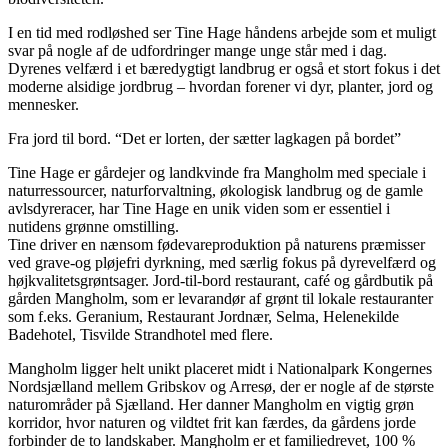
I en tid med rodløshed ser Tine Hage håndens arbejde som et muligt
svar på nogle af de udfordringer mange unge står med i dag.
Dyrenes velfærd i et bæredygtigt landbrug er også et stort fokus i det
moderne alsidige jordbrug – hvordan forener vi dyr, planter, jord og
mennesker.
Fra jord til bord. “Det er lorten, der sætter lagkagen på bordet”
Tine Hage er gårdejer og landkvinde fra Mangholm med speciale i
naturressourcer, naturforvaltning, økologisk landbrug og de gamle
avlsdyreracer, har Tine Hage en unik viden som er essentiel i
nutidens grønne omstilling.
Tine driver en nænsom fødevareproduktion på naturens præmisser
ved grave-og pløjefri dyrkning, med særlig fokus på dyrevelfærd og
højkvalitetsgrøntsager. Jord-til-bord restaurant, café og gårdbutik på
gården Mangholm, som er levarandør af grønt til lokale restauranter
som f.eks. Geranium, Restaurant Jordnær, Selma, Helenekilde
Badehotel, Tisvilde Strandhotel med flere.
Mangholm ligger helt unikt placeret midt i Nationalpark Kongernes
Nordsjælland mellem Gribskov og Arresø, der er nogle af de største
naturområder på Sjælland. Her danner Mangholm en vigtig grøn
korridor, hvor naturen og vildtet frit kan færdes, da gårdens jorde
forbinder de to landskaber. Mangholm er et familiedrevet, 100 %