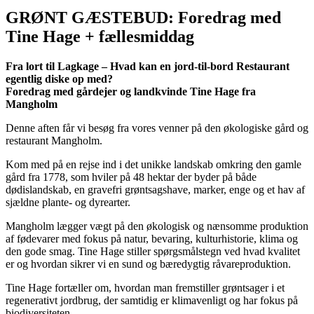
GRØNT GÆSTEBUD: Foredrag med
Tine Hage + fællesmiddag
Fra lort til Lagkage – Hvad kan en jord-til-bord Restaurant
egentlig diske op med?
Foredrag med gårdejer og landkvinde Tine Hage fra
Mangholm
Denne aften får vi besøg fra vores venner på den økologiske gård og
restaurant Mangholm.
Kom med på en rejse ind i det unikke landskab omkring den gamle
gård fra 1778, som hviler på 48 hektar der byder på både
dødislandskab, en gravefri grøntsagshave, marker, enge og et hav af
sjældne plante- og dyrearter.
Mangholm lægger vægt på den økologisk og nænsomme produktion
af fødevarer med fokus på natur, bevaring, kulturhistorie, klima og
den gode smag. Tine Hage stiller spørgsmålstegn ved hvad kvalitet
er og hvordan sikrer vi en sund og bæredygtig råvareproduktion.
Tine Hage fortæller om, hvordan man fremstiller grøntsager i et
regenerativt jordbrug, der samtidig er klimavenligt og har fokus på
biodiversiteten.