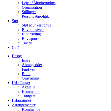
Leje af Munkeruphus
Organisation
Stillinger
Persondatapolitik
Støt
Støt Munkeruphus
Bliv kunstven
Bliv frivillig
Bliv sponsor
Tak til
Café
Besøg
Entré
Åbningstider
Find vej
Butik
Omvisning
Udstillinger
Aktuelle
Kommende
Tidligere
Laboratoriet
Arrangementer
Kommende