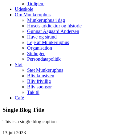
Tidligere
Udeskole
Om Munkeruphus
Munkeruphus i dag
Husets arkitektur og historie
Gunnar Aagaard Andersen
Have og strand
Leje af Munkeruphus
Organisation
Stillinger
Persondatapolitik
Støt
Støt Munkeruphus
Bliv kunstven
Bliv frivillig
Bliv sponsor
Tak til
Café
Single Blog Title
This is a single blog caption
13
juli
2023