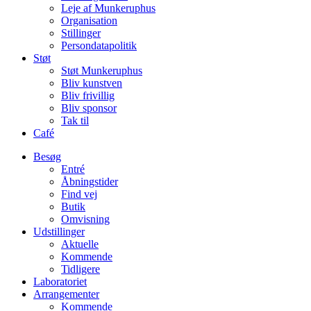
Leje af Munkeruphus
Organisation
Stillinger
Persondatapolitik
Støt
Støt Munkeruphus
Bliv kunstven
Bliv frivillig
Bliv sponsor
Tak til
Café
Besøg
Entré
Åbningstider
Find vej
Butik
Omvisning
Udstillinger
Aktuelle
Kommende
Tidligere
Laboratoriet
Arrangementer
Kommende