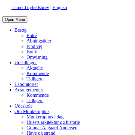
Tilmeld nyhedsbrev
|
English
Open Menu
Besøg
Entré
Åbningstider
Find vej
Butik
Omvisning
Udstillinger
Aktuelle
Kommende
Tidligere
Laboratoriet
Arrangementer
Kommende
Tidligere
Udeskole
Om Munkeruphus
Munkeruphus i dag
Husets arkitektur og historie
Gunnar Aagaard Andersen
Have og strand