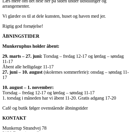
Læs mere om det hele her på siden under udstillinger og
arrangementer.
Vi glæder os til at dele kunsten, huset og haven med jer.
Rigtig god fornøjelse!
ÅBNINGSTIDER
Munkeruphus holder åbent:
29. marts – 27. juni:
Torsdag – fredag 12-17 og lørdag – søndag
11-17
Åbent alle helligdage 11-17
27. juni – 10. august
(skolernes sommerferie): onsdag – søndag 11-
17
10. august – 1. november:
Torsdag – fredag 12-17 og lørdag – søndag 11-17
1. torsdag i måneden har vi åbent 11-20. Gratis adgang 17-20
Café og butik følger ovenstående åbningstider
KONTAKT
Munkerup Strandvej 78