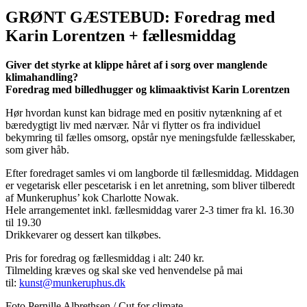
GRØNT GÆSTEBUD: Foredrag med
Karin Lorentzen + fællesmiddag
Giver det styrke at klippe håret af i sorg over manglende
klimahandling?
Foredrag med billedhugger og klimaaktivist Karin Lorentzen
Hør hvordan kunst kan bidrage med en positiv nytænkning af et
bæredygtigt liv med nærvær. Når vi flytter os fra individuel
bekymring til fælles omsorg, opstår nye meningsfulde fællesskaber,
som giver håb.
Efter foredraget samles vi om langborde til fællesmiddag. Middagen
er vegetarisk eller pescetarisk i en let anretning, som bliver tilberedt
af Munkeruphus’ kok Charlotte Nowak.
Hele arrangementet inkl. fællesmiddag varer 2-3 timer fra kl. 16.30
til 19.30
Drikkevarer og dessert kan tilkøbes.
Pris for foredrag og fællesmiddag i alt: 240 kr.
Tilmelding kræves og skal ske ved henvendelse på mai
til:
kunst@munkeruphus.dk
Foto Pernille Albrethsen / Cut for climate