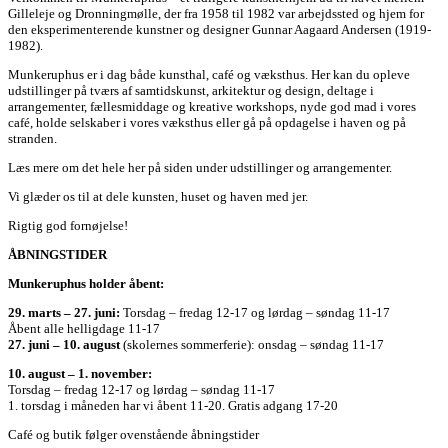
Gilleleje og Dronningmølle, der fra 1958 til 1982 var arbejdssted og hjem for
den eksperimenterende kunstner og designer Gunnar Aagaard Andersen (1919-
1982).
Munkeruphus er i dag både kunsthal, café og væksthus. Her kan du opleve
udstillinger på tværs af samtidskunst, arkitektur og design, deltage i
arrangementer, fællesmiddage og kreative workshops, nyde god mad i vores
café, holde selskaber i vores væksthus eller gå på opdagelse i haven og på
stranden.
Læs mere om det hele her på siden under udstillinger og arrangementer.
Vi glæder os til at dele kunsten, huset og haven med jer.
Rigtig god fornøjelse!
ÅBNINGSTIDER
Munkeruphus holder åbent:
29. marts – 27. juni:
Torsdag – fredag 12-17 og lørdag – søndag 11-17
Åbent alle helligdage 11-17
27. juni – 10. august
(skolernes sommerferie): onsdag – søndag 11-17
10. august – 1. november:
Torsdag – fredag 12-17 og lørdag – søndag 11-17
1. torsdag i måneden har vi åbent 11-20. Gratis adgang 17-20
Café og butik følger ovenstående åbningstider