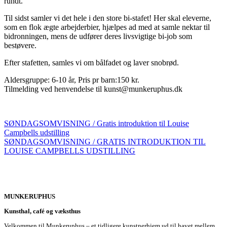
rundt.
Til sidst samler vi det hele i den store bi-stafet! Her skal eleverne,
som en flok ægte arbejderbier, hjælpes ad med at samle nektar til
bidronningen, mens de udfører deres livsvigtige bi-job som
bestøvere.
Efter stafetten, samles vi om bålfadet og laver snobrød.
Aldersgruppe: 6-10 år, Pris pr barn:150 kr.
Tilmelding ved henvendelse til kunst@munkeruphus.dk
SØNDAGSOMVISNING / Gratis introduktion til Louise
Campbells udstilling
SØNDAGSOMVISNING / GRATIS INTRODUKTION TIL
LOUISE CAMPBELLS UDSTILLING
MUNKERUPHUS
Kunsthal, café og væksthus
Velkommen til Munkeruphus – et tidligere kunstnerhjem ud til havet mellem