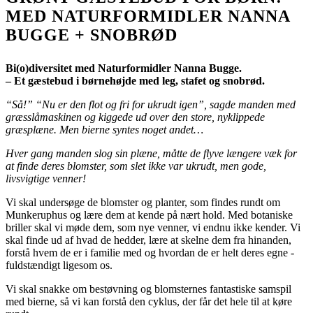
MED NATURFORMIDLER NANNA
BUGGE + SNOBRØD
Bi(o)diversitet med Naturformidler Nanna Bugge.
– Et gæstebud i børnehøjde med leg, stafet og snobrød.
“Så!” “Nu er den flot og fri for ukrudt igen”, sagde manden med
græsslåmaskinen og kiggede ud over den store, nyklippede
græsplæne. Men bierne syntes noget andet…
Hver gang manden slog sin plæne, måtte de flyve længere væk for
at finde deres blomster, som slet ikke var ukrudt, men gode,
livsvigtige venner!
Vi skal undersøge de blomster og planter, som findes rundt om
Munkeruphus og lære dem at kende på nært hold. Med botaniske
briller skal vi møde dem, som nye venner, vi endnu ikke kender. Vi
skal finde ud af hvad de hedder, lære at skelne dem fra hinanden,
forstå hvem de er i familie med og hvordan de er helt deres egne -
fuldstændigt ligesom os.
Vi skal snakke om bestøvning og blomsternes fantastiske samspil
med bierne, så vi kan forstå den cyklus, der får det hele til at køre