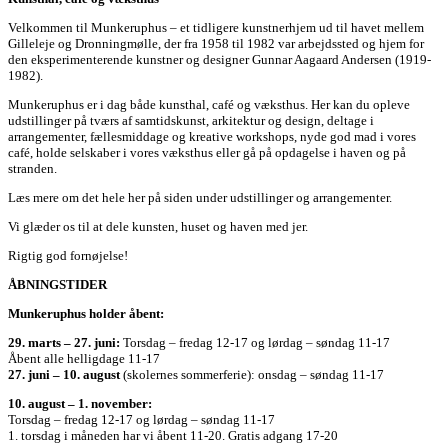
Velkommen til Munkeruphus – et tidligere kunstnerhjem ud til havet mellem
Gilleleje og Dronningmølle, der fra 1958 til 1982 var arbejdssted og hjem for
den eksperimenterende kunstner og designer Gunnar Aagaard Andersen (1919-
1982).
Munkeruphus er i dag både kunsthal, café og væksthus. Her kan du opleve
udstillinger på tværs af samtidskunst, arkitektur og design, deltage i
arrangementer, fællesmiddage og kreative workshops, nyde god mad i vores
café, holde selskaber i vores væksthus eller gå på opdagelse i haven og på
stranden.
Læs mere om det hele her på siden under udstillinger og arrangementer.
Vi glæder os til at dele kunsten, huset og haven med jer.
Rigtig god fornøjelse!
ÅBNINGSTIDER
Munkeruphus holder åbent:
29. marts – 27. juni:
Torsdag – fredag 12-17 og lørdag – søndag 11-17
Åbent alle helligdage 11-17
27. juni – 10. august
(skolernes sommerferie): onsdag – søndag 11-17
10. august – 1. november:
Torsdag – fredag 12-17 og lørdag – søndag 11-17
1. torsdag i måneden har vi åbent 11-20. Gratis adgang 17-20