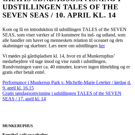
UDSTILLINGEN TALES OF THE
SEVEN SEAS / 10. APRIL KL. 14
Kom og få en introduktion til udstillingen TALES of the SEVEN
SEAS, som viser værker af 10 kunstnere fra ind- og udland, som
alle handler om havet og menneskets relation til oceanet og dets
skabninger og skæbner. Læs mere om udstillingen
her
Vi mødes på gårdspladsen kl. 14, hvor en af Munkeruphus’
medarbejdere vil tage imod og vise rundt i udstillingen.
Rundvisningen varer ca. 40 minutter, kræver ingen tilmelding og er
gratis efter betalt entré.
Performance i Munkerup Park v. Michelle-Marie Letelier / lørdag d.
9. april kl. 16.15
Gratis søndagsomvisning i udstillingen TALES of the SEVEN
SEAS / 17. april kl. 14
MUNKERUPHUS
Kunsthal, café og væksthus