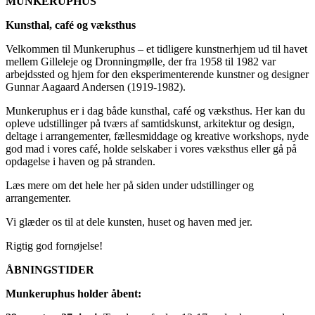
MUNKERUPHUS
Kunsthal, café og væksthus
Velkommen til Munkeruphus – et tidligere kunstnerhjem ud til havet
mellem Gilleleje og Dronningmølle, der fra 1958 til 1982 var
arbejdssted og hjem for den eksperimenterende kunstner og designer
Gunnar Aagaard Andersen (1919-1982).
Munkeruphus er i dag både kunsthal, café og væksthus. Her kan du
opleve udstillinger på tværs af samtidskunst, arkitektur og design,
deltage i arrangementer, fællesmiddage og kreative workshops, nyde
god mad i vores café, holde selskaber i vores væksthus eller gå på
opdagelse i haven og på stranden.
Læs mere om det hele her på siden under udstillinger og
arrangementer.
Vi glæder os til at dele kunsten, huset og haven med jer.
Rigtig god fornøjelse!
ÅBNINGSTIDER
Munkeruphus holder åbent: