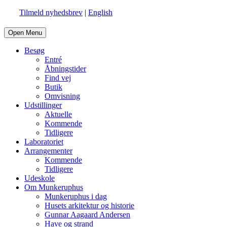
Tilmeld nyhedsbrev
|
English
Open Menu
Besøg
Entré
Åbningstider
Find vej
Butik
Omvisning
Udstillinger
Aktuelle
Kommende
Tidligere
Laboratoriet
Arrangementer
Kommende
Tidligere
Udeskole
Om Munkeruphus
Munkeruphus i dag
Husets arkitektur og historie
Gunnar Aagaard Andersen
Have og strand