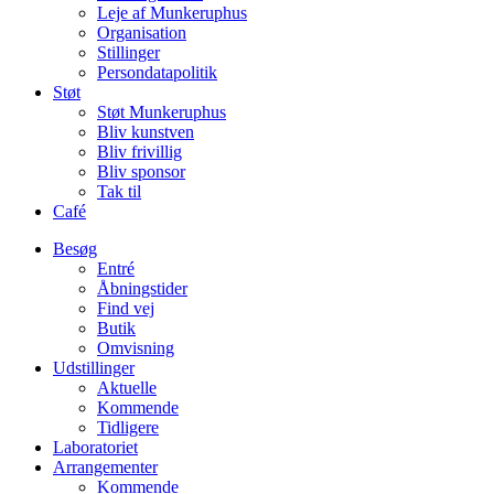
Leje af Munkeruphus
Organisation
Stillinger
Persondatapolitik
Støt
Støt Munkeruphus
Bliv kunstven
Bliv frivillig
Bliv sponsor
Tak til
Café
Besøg
Entré
Åbningstider
Find vej
Butik
Omvisning
Udstillinger
Aktuelle
Kommende
Tidligere
Laboratoriet
Arrangementer
Kommende