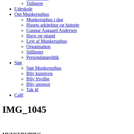
Tidligere
Udeskole
Om Munkeruphus
Munkeruphus i dag
Husets arkitektur og historie
Gunnar Aagaard Andersen
Have og strand
Leje af Munkeruphus
Organisation
Stillinger
Persondatapolitik
Støt
Støt Munkeruphus
Bliv kunstven
Bliv frivillig
Bliv sponsor
Tak til
Café
IMG_1045