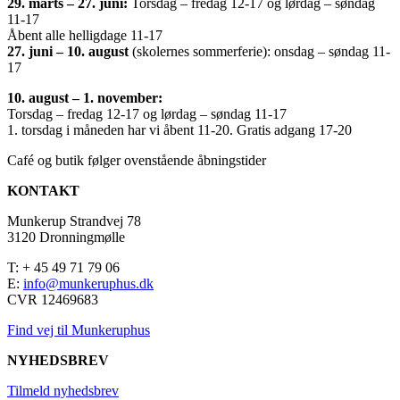
29. marts – 27. juni:
Torsdag – fredag 12-17 og lørdag – søndag
11-17
Åbent alle helligdage 11-17
27. juni – 10. august
(skolernes sommerferie): onsdag – søndag 11-
17
10. august – 1. november:
Torsdag – fredag 12-17 og lørdag – søndag 11-17
1. torsdag i måneden har vi åbent 11-20. Gratis adgang 17-20
Café og butik følger ovenstående åbningstider
KONTAKT
Munkerup Strandvej 78
3120 Dronningmølle
T: + 45 49 71 79 06
E:
info@munkeruphus.dk
CVR 12469683
Find vej til Munkeruphus
NYHEDSBREV
Tilmeld nyhedsbrev