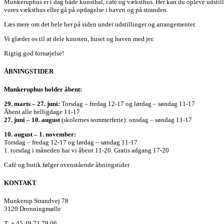
Munkeruphus er i dag både kunsthal, café og væksthus. Her kan du opleve udstilli
vores væksthus eller gå på opdagelse i haven og på stranden.
Læs mere om det hele her på siden under udstillinger og arrangementer.
Vi glæder os til at dele kunsten, huset og haven med jer.
Rigtig god fornøjelse!
ÅBNINGSTIDER
Munkeruphus holder åbent:
29. marts – 27. juni:
Torsdag – fredag 12-17 og lørdag – søndag 11-17
Åbent alle helligdage 11-17
27. juni – 10. august
(skolernes sommerferie): onsdag – søndag 11-17
10. august – 1. november:
Torsdag – fredag 12-17 og lørdag – søndag 11-17
1. torsdag i måneden har vi åbent 11-20. Gratis adgang 17-20
Café og butik følger ovenstående åbningstider
KONTAKT
Munkerup Strandvej 78
3120 Dronningmølle
T: + 45 49 71 79 06