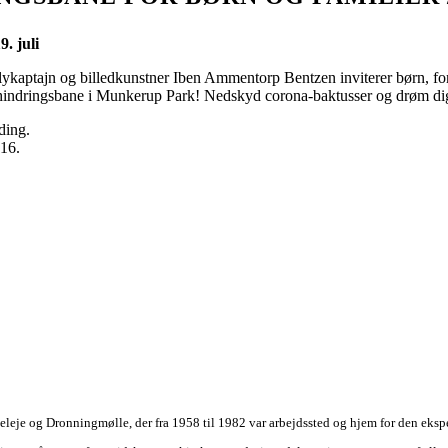
. juli
kaptajn og billedkunstner Iben Ammentorp Bentzen inviterer børn, foræld
rhindringsbane i Munkerup Park! Nedskyd corona-baktusser og drøm dig
ding.
16.
eleje og Dronningmølle, der fra 1958 til 1982 var arbejdssted og hjem for den ek