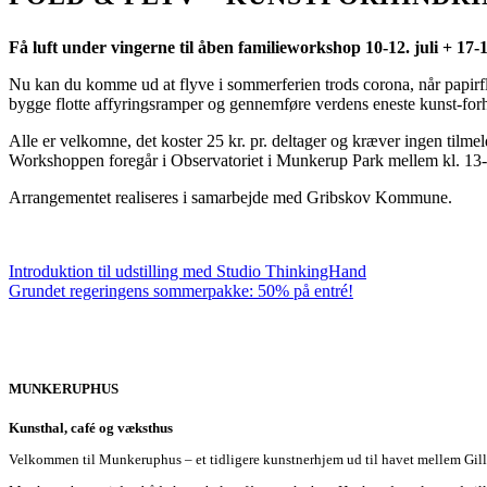
Få luft under vingerne til åben familieworkshop 10-12. juli + 17-19
Nu kan du komme ud at flyve i sommerferien trods corona, når papirfly
bygge flotte affyringsramper og gennemføre verdens eneste kunst-fo
Alle er velkomne, det koster 25 kr. pr. deltager og kræver ingen tilmel
Workshoppen foregår i Observatoriet i Munkerup Park mellem kl. 13-
Arrangementet realiseres i samarbejde med Gribskov Kommune.
Introduktion til udstilling med Studio ThinkingHand
Grundet regeringens sommerpakke: 50% på entré!
MUNKERUPHUS
Kunsthal, café og væksthus
Velkommen til Munkeruphus – et tidligere kunstnerhjem ud til havet mellem Gill