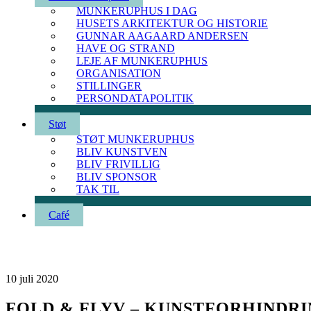
MUNKERUPHUS I DAG
HUSETS ARKITEKTUR OG HISTORIE
GUNNAR AAGAARD ANDERSEN
HAVE OG STRAND
LEJE AF MUNKERUPHUS
ORGANISATION
STILLINGER
PERSONDATAPOLITIK
Støt
STØT MUNKERUPHUS
BLIV KUNSTVEN
BLIV FRIVILLIG
BLIV SPONSOR
TAK TIL
Café
10
juli
2020
FOLD & FLYV – KUNSTFORHINDRIN