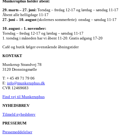
Munkeruphus holder åbent:
29. marts – 27. juni:
Torsdag – fredag 12-17 og lørdag – søndag 11-17
Åbent alle helligdage 11-17
27. juni – 10. august
(skolernes sommerferie): onsdag – søndag 11-17
10. august – 1. november:
Torsdag – fredag 12-17 og lørdag – søndag 11-17
1. torsdag i måneden har vi åbent 11-20. Gratis adgang 17-20
Café og butik følger ovenstående åbningstider
KONTAKT
Munkerup Strandvej 78
3120 Dronningmølle
T: + 45 49 71 79 06
E:
info@munkeruphus.dk
CVR 12469683
Find vej til Munkeruphus
NYHEDSBREV
Tilmeld nyhedsbrev
PRESSERUM
Pressemeddelelser