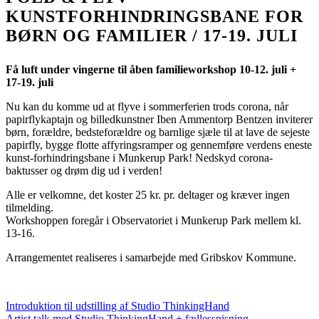
KUNSTFORHINDRINGSBANE FOR
BØRN OG FAMILIER / 17-19. JULI
Få luft under vingerne til åben familieworkshop 10-12. juli +
17-19. juli
Nu kan du komme ud at flyve i sommerferien trods corona, når
papirflykaptajn og billedkunstner Iben Ammentorp Bentzen inviterer
børn, forældre, bedsteforældre og barnlige sjæle til at lave de sejeste
papirfly, bygge flotte affyringsramper og gennemføre verdens eneste
kunst-forhindringsbane i Munkerup Park! Nedskyd corona-
baktusser og drøm dig ud i verden!
Alle er velkomne, det koster 25 kr. pr. deltager og kræver ingen
tilmelding.
Workshoppen foregår i Observatoriet i Munkerup Park mellem kl.
13-16.
Arrangementet realiseres i samarbejde med Gribskov Kommune.
Introduktion til udstilling af Studio ThinkingHand
Artist talk med Studio ThinkingHand + fællesspisning –