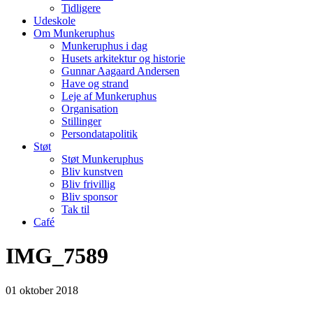
Tidligere
Udeskole
Om Munkeruphus
Munkeruphus i dag
Husets arkitektur og historie
Gunnar Aagaard Andersen
Have og strand
Leje af Munkeruphus
Organisation
Stillinger
Persondatapolitik
Støt
Støt Munkeruphus
Bliv kunstven
Bliv frivillig
Bliv sponsor
Tak til
Café
IMG_7589
01
oktober
2018