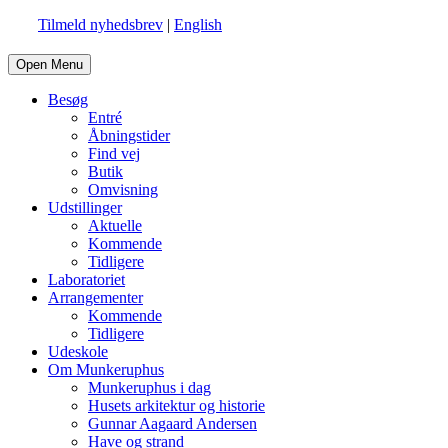
Tilmeld nyhedsbrev
|
English
Open Menu
Besøg
Entré
Åbningstider
Find vej
Butik
Omvisning
Udstillinger
Aktuelle
Kommende
Tidligere
Laboratoriet
Arrangementer
Kommende
Tidligere
Udeskole
Om Munkeruphus
Munkeruphus i dag
Husets arkitektur og historie
Gunnar Aagaard Andersen
Have og strand