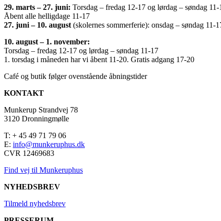
29. marts – 27. juni:
Torsdag – fredag 12-17 og lørdag – søndag 11-
Åbent alle helligdage 11-17
27. juni – 10. august
(skolernes sommerferie): onsdag – søndag 11-1
10. august – 1. november:
Torsdag – fredag 12-17 og lørdag – søndag 11-17
1. torsdag i måneden har vi åbent 11-20. Gratis adgang 17-20
Café og butik følger ovenstående åbningstider
KONTAKT
Munkerup Strandvej 78
3120 Dronningmølle
T: + 45 49 71 79 06
E:
info@munkeruphus.dk
CVR 12469683
Find vej til Munkeruphus
NYHEDSBREV
Tilmeld nyhedsbrev
PRESSERUM