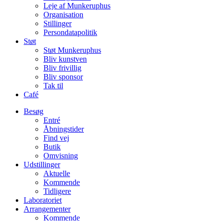
Leje af Munkeruphus
Organisation
Stillinger
Persondatapolitik
Støt
Støt Munkeruphus
Bliv kunstven
Bliv frivillig
Bliv sponsor
Tak til
Café
Besøg
Entré
Åbningstider
Find vej
Butik
Omvisning
Udstillinger
Aktuelle
Kommende
Tidligere
Laboratoriet
Arrangementer
Kommende