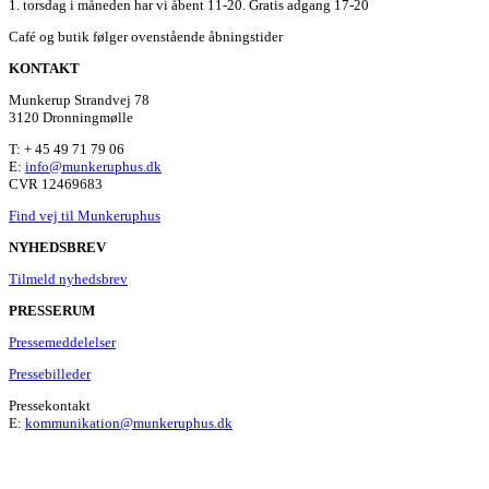
1. torsdag i måneden har vi åbent 11-20. Gratis adgang 17-20
Café og butik følger ovenstående åbningstider
KONTAKT
Munkerup Strandvej 78
3120 Dronningmølle
T: + 45 49 71 79 06
E:
info@munkeruphus.dk
CVR 12469683
Find vej til Munkeruphus
NYHEDSBREV
Tilmeld nyhedsbrev
PRESSERUM
Pressemeddelelser
Pressebilleder
Pressekontakt
E:
kommunikation@munkeruphus.dk