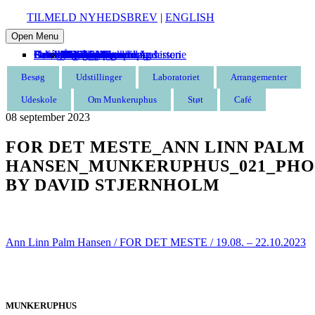
TILMELD NYHEDSBREV
|
ENGLISH
Open Menu
Besøg
Udstillinger
Laboratoriet
Arrangementer
Udeskole
Om Munkeruphus
Støt
Café
Entré
Åbningstider
Find vej
Butik
Omvisning
Aktuelle
Kommende
Tidligere
Kommende
Tidligere
Munkeruphus i dag
Husets arkitektur og historie
Gunnar Aagaard Andersen
Have og strand
Leje af Munkeruphus
Organisation
Stillinger
Persondatapolitik
Støt Munkeruphus
Bliv kunstven
Bliv frivillig
Bliv sponsor
Tak til
Besøg
Udstillinger
Laboratoriet
Arrangementer
Udeskole
Om Munkeruphus
Støt
Café
08
september
2023
FOR DET MESTE_ANN LINN PALM
HANSEN_MUNKERUPHUS_021_PH
BY DAVID STJERNHOLM
Ann Linn Palm Hansen / FOR DET MESTE / 19.08. – 22.10.2023
MUNKERUPHUS