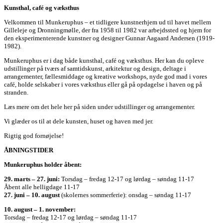
Kunsthal, café og væksthus
Velkommen til Munkeruphus – et tidligere kunstnerhjem ud til havet mellem
Gilleleje og Dronningmølle, der fra 1958 til 1982 var arbejdssted og hjem for
den eksperimenterende kunstner og designer Gunnar Aagaard Andersen (1919-
1982).
Munkeruphus er i dag både kunsthal, café og væksthus. Her kan du opleve
udstillinger på tværs af samtidskunst, arkitektur og design, deltage i
arrangementer, fællesmiddage og kreative workshops, nyde god mad i vores
café, holde selskaber i vores væksthus eller gå på opdagelse i haven og på
stranden.
Læs mere om det hele her på siden under udstillinger og arrangementer.
Vi glæder os til at dele kunsten, huset og haven med jer.
Rigtig god fornøjelse!
ÅBNINGSTIDER
Munkeruphus holder åbent:
29. marts – 27. juni:
Torsdag – fredag 12-17 og lørdag – søndag 11-17
Åbent alle helligdage 11-17
27. juni – 10. august
(skolernes sommerferie): onsdag – søndag 11-17
10. august – 1. november:
Torsdag – fredag 12-17 og lørdag – søndag 11-17