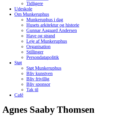
Tidligere
Udeskole
Om Munkeruphus
Munkeruphus i dag
Husets arkitektur og historie
Gunnar Aagaard Andersen
Have og strand
Leje af Munkeruphus
Organisation
Stillinger
Persondatapolitik
Støt
Støt Munkeruphus
Bliv kunstven
Bliv frivillig
Bliv sponsor
Tak til
Café
Agnes Saaby Thomsen