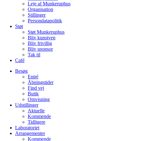
Leje af Munkeruphus
Organisation
Stillinger
Persondatapolitik
Støt
Støt Munkeruphus
Bliv kunstven
Bliv frivillig
Bliv sponsor
Tak til
Café
Besøg
Entré
Åbningstider
Find vej
Butik
Omvisning
Udstillinger
Aktuelle
Kommende
Tidligere
Laboratoriet
Arrangementer
Kommende