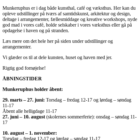
Munkeruphus er i dag både kunsthal, café og væksthus. Her kan du
opleve udstillinger på tværs af samtidskunst, arkitektur og design,
deltage i arrangementer, fællesmiddage og kreative workshops, nyde
god mad i vores café, holde selskaber i vores væksthus eller gå på
opdagelse i haven og på stranden.
Læs mere om det hele her på siden under udstillinger og
arrangementer.
Vi glæder os til at dele kunsten, huset og haven med jer.
Rigtig god fornøjelse!
ÅBNINGSTIDER
Munkeruphus holder åbent:
29. marts – 27. juni:
Torsdag – fredag 12-17 og lørdag – søndag
11-17
Åbent alle helligdage 11-17
27. juni – 10. august
(skolernes sommerferie): onsdag – søndag 11-
17
10. august – 1. november:
Torsdag – fredag 12-17 og lørdag – søndag 11-17