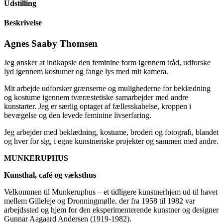
Udstilling
Beskrivelse
Agnes Saaby Thomsen
Jeg ønsker at indkapsle den feminine form igennem tråd, udforske
lyd igennem kostumer og fange lys med mit kamera.
Mit arbejde udforsker grænserne og mulighederne for beklædning
og kostume igennem tværæstetiske samarbejder med andre
kunstarter. Jeg er særlig optaget af fællesskabelse, kroppen i
bevægelse og den levede feminine livserfaring.
Jeg arbejder med beklædning, kostume, broderi og fotografi, blandet
og hver for sig, i egne kunstneriske projekter og sammen med andre.
MUNKERUPHUS
Kunsthal, café og væksthus
Velkommen til Munkeruphus – et tidligere kunstnerhjem ud til havet
mellem Gilleleje og Dronningmølle, der fra 1958 til 1982 var
arbejdssted og hjem for den eksperimenterende kunstner og designer
Gunnar Aagaard Andersen (1919-1982).