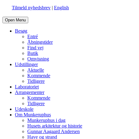
Tilmeld nyhedsbrev
|
English
Open Menu
Besøg
Entré
Åbningstider
Find vej
Butik
Omvisning
Udstillinger
Aktuelle
Kommende
Tidligere
Laboratoriet
Arrangementer
Kommende
Tidligere
Udeskole
Om Munkeruphus
Munkeruphus i dag
Husets arkitektur og historie
Gunnar Aagaard Andersen
Have og strand