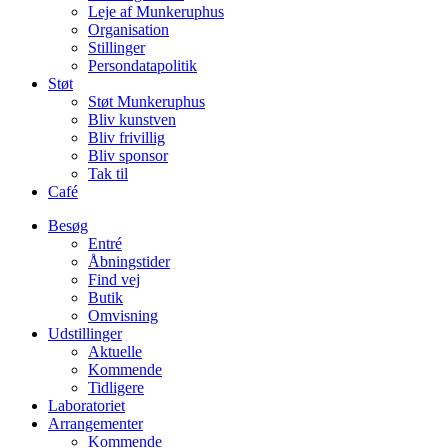
Leje af Munkeruphus
Organisation
Stillinger
Persondatapolitik
Støt
Støt Munkeruphus
Bliv kunstven
Bliv frivillig
Bliv sponsor
Tak til
Café
Besøg
Entré
Åbningstider
Find vej
Butik
Omvisning
Udstillinger
Aktuelle
Kommende
Tidligere
Laboratoriet
Arrangementer
Kommende