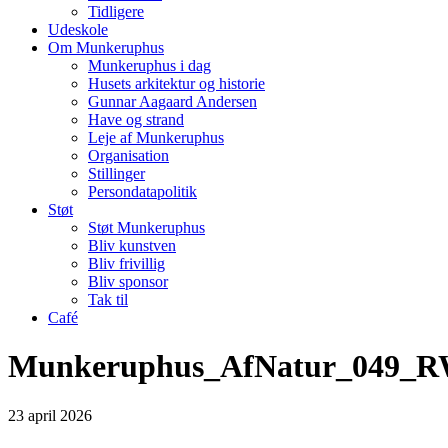
Tidligere
Udeskole
Om Munkeruphus
Munkeruphus i dag
Husets arkitektur og historie
Gunnar Aagaard Andersen
Have og strand
Leje af Munkeruphus
Organisation
Stillinger
Persondatapolitik
Støt
Støt Munkeruphus
Bliv kunstven
Bliv frivillig
Bliv sponsor
Tak til
Café
Munkeruphus_AfNatur_049_R
23
april
2026