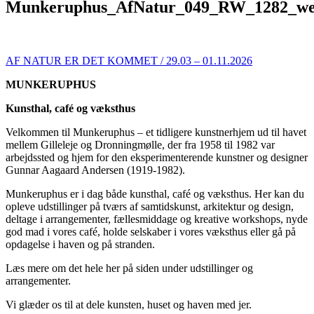
Munkeruphus_AfNatur_049_RW_1282_w
AF NATUR ER DET KOMMET / 29.03 – 01.11.2026
MUNKERUPHUS
Kunsthal, café og væksthus
Velkommen til Munkeruphus – et tidligere kunstnerhjem ud til havet
mellem Gilleleje og Dronningmølle, der fra 1958 til 1982 var
arbejdssted og hjem for den eksperimenterende kunstner og designer
Gunnar Aagaard Andersen (1919-1982).
Munkeruphus er i dag både kunsthal, café og væksthus. Her kan du
opleve udstillinger på tværs af samtidskunst, arkitektur og design,
deltage i arrangementer, fællesmiddage og kreative workshops, nyde
god mad i vores café, holde selskaber i vores væksthus eller gå på
opdagelse i haven og på stranden.
Læs mere om det hele her på siden under udstillinger og
arrangementer.
Vi glæder os til at dele kunsten, huset og haven med jer.