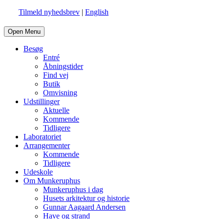
Tilmeld nyhedsbrev
|
English
Open Menu
Besøg
Entré
Åbningstider
Find vej
Butik
Omvisning
Udstillinger
Aktuelle
Kommende
Tidligere
Laboratoriet
Arrangementer
Kommende
Tidligere
Udeskole
Om Munkeruphus
Munkeruphus i dag
Husets arkitektur og historie
Gunnar Aagaard Andersen
Have og strand