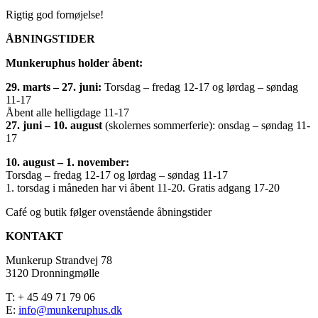
Rigtig god fornøjelse!
ÅBNINGSTIDER
Munkeruphus holder åbent:
29. marts – 27. juni:
Torsdag – fredag 12-17 og lørdag – søndag
11-17
Åbent alle helligdage 11-17
27. juni – 10. august
(skolernes sommerferie): onsdag – søndag 11-
17
10. august – 1. november:
Torsdag – fredag 12-17 og lørdag – søndag 11-17
1. torsdag i måneden har vi åbent 11-20. Gratis adgang 17-20
Café og butik følger ovenstående åbningstider
KONTAKT
Munkerup Strandvej 78
3120 Dronningmølle
T: + 45 49 71 79 06
E:
info@munkeruphus.dk