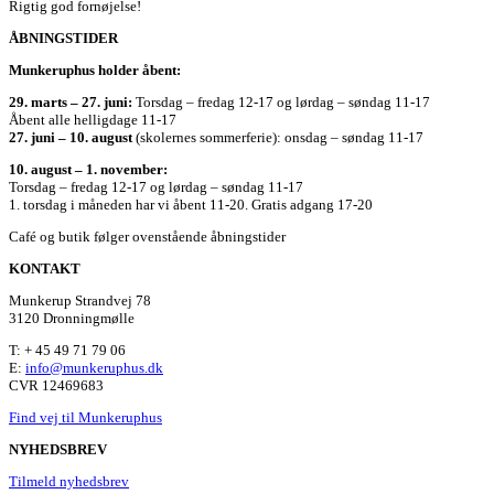
Rigtig god fornøjelse!
ÅBNINGSTIDER
Munkeruphus holder åbent:
29. marts – 27. juni:
Torsdag – fredag 12-17 og lørdag – søndag 11-17
Åbent alle helligdage 11-17
27. juni – 10. august
(skolernes sommerferie): onsdag – søndag 11-17
10. august – 1. november:
Torsdag – fredag 12-17 og lørdag – søndag 11-17
1. torsdag i måneden har vi åbent 11-20. Gratis adgang 17-20
Café og butik følger ovenstående åbningstider
KONTAKT
Munkerup Strandvej 78
3120 Dronningmølle
T: + 45 49 71 79 06
E:
info@munkeruphus.dk
CVR 12469683
Find vej til Munkeruphus
NYHEDSBREV
Tilmeld nyhedsbrev