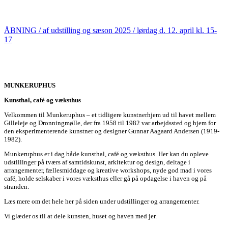
ÅBNING / af udstilling og sæson 2025 / lørdag d. 12. april kl. 15-
17
MUNKERUPHUS
Kunsthal, café og væksthus
Velkommen til Munkeruphus – et tidligere kunstnerhjem ud til havet mellem
Gilleleje og Dronningmølle, der fra 1958 til 1982 var arbejdssted og hjem for
den eksperimenterende kunstner og designer Gunnar Aagaard Andersen (1919-
1982).
Munkeruphus er i dag både kunsthal, café og væksthus. Her kan du opleve
udstillinger på tværs af samtidskunst, arkitektur og design, deltage i
arrangementer, fællesmiddage og kreative workshops, nyde god mad i vores
café, holde selskaber i vores væksthus eller gå på opdagelse i haven og på
stranden.
Læs mere om det hele her på siden under udstillinger og arrangementer.
Vi glæder os til at dele kunsten, huset og haven med jer.