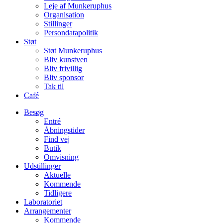
Leje af Munkeruphus
Organisation
Stillinger
Persondatapolitik
Støt
Støt Munkeruphus
Bliv kunstven
Bliv frivillig
Bliv sponsor
Tak til
Café
Besøg
Entré
Åbningstider
Find vej
Butik
Omvisning
Udstillinger
Aktuelle
Kommende
Tidligere
Laboratoriet
Arrangementer
Kommende