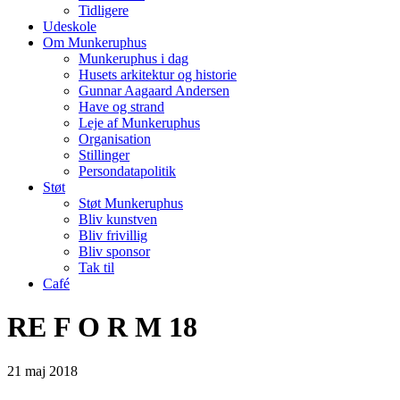
Tidligere
Udeskole
Om Munkeruphus
Munkeruphus i dag
Husets arkitektur og historie
Gunnar Aagaard Andersen
Have og strand
Leje af Munkeruphus
Organisation
Stillinger
Persondatapolitik
Støt
Støt Munkeruphus
Bliv kunstven
Bliv frivillig
Bliv sponsor
Tak til
Café
RE F O R M 18
21
maj
2018