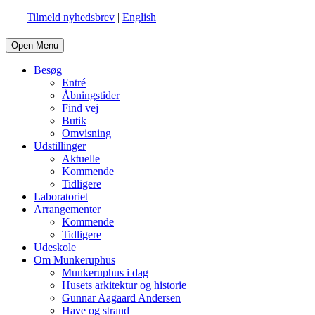
Tilmeld nyhedsbrev
|
English
Open Menu
Besøg
Entré
Åbningstider
Find vej
Butik
Omvisning
Udstillinger
Aktuelle
Kommende
Tidligere
Laboratoriet
Arrangementer
Kommende
Tidligere
Udeskole
Om Munkeruphus
Munkeruphus i dag
Husets arkitektur og historie
Gunnar Aagaard Andersen
Have og strand