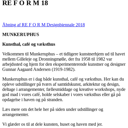
RE F O R M 18
Åbning af RE F O R M Designbiennale 2018
MUNKERUPHUS
Kunsthal, café og væksthus
Velkommen til Munkeruphus – et tidligere kunstnerhjem ud til havet
mellem Gilleleje og Dronningmølle, der fra 1958 til 1982 var
arbejdssted og hjem for den eksperimenterende kunstner og designer
Gunnar Aagaard Andersen (1919-1982).
Munkeruphus er i dag både kunsthal, café og væksthus. Her kan du
opleve udstillinger på tværs af samtidskunst, arkitektur og design,
deltage i arrangementer, fællesmiddage og kreative workshops, nyde
god mad i vores café, holde selskaber i vores væksthus eller gå på
opdagelse i haven og på stranden.
Læs mere om det hele her på siden under udstillinger og
arrangementer.
Vi glæder os til at dele kunsten, huset og haven med jer.