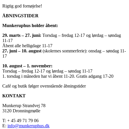
Rigtig god fornøjelse!
ÅBNINGSTIDER
Munkeruphus holder åbent:
29. marts – 27. juni:
Torsdag – fredag 12-17 og lørdag – søndag
11-17
Åbent alle helligdage 11-17
27. juni – 10. august
(skolernes sommerferie): onsdag – søndag 11-
17
10. august – 1. november:
Torsdag – fredag 12-17 og lørdag – søndag 11-17
1. torsdag i måneden har vi åbent 11-20. Gratis adgang 17-20
Café og butik følger ovenstående åbningstider
KONTAKT
Munkerup Strandvej 78
3120 Dronningmølle
T: + 45 49 71 79 06
E:
info@munkeruphus.dk