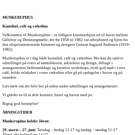
MUNKERUPHUS
Kunsthal, café og væksthus
Velkommen til Munkeruphus – et tidligere kunstnerhjem ud til havet mellem
Gilleleje og Dronningmølle, der fra 1958 til 1982 var arbejdssted og hjem for
den eksperimenterende kunstner og designer Gunnar Aagaard Andersen (1919-
1982).
Munkeruphus er i dag både kunsthal, café og væksthus. Her kan du opleve
udstillinger på tværs af samtidskunst, arkitektur og design, deltage i
arrangementer, fællesmiddage og kreative workshops, nyde god mad i vores
café, holde selskaber i vores væksthus eller gå på opdagelse i haven og på
stranden.
Læs mere om det hele her på siden under udstillinger og arrangementer.
Vi glæder os til at dele kunsten, huset og haven med jer.
Rigtig god fornøjelse!
ÅBNINGSTIDER
Munkeruphus holder åbent:
29. marts – 27. juni:
Torsdag – fredag 12-17 og lørdag – søndag 11-17
Åbent alle helligdage 11-17