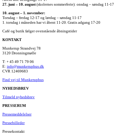
27. juni – 10. august
(skolernes sommerferie): onsdag – søndag 11-17
10. august – 1. november:
Torsdag – fredag 12-17 og lørdag – søndag 11-17
1. torsdag i måneden har vi åbent 11-20. Gratis adgang 17-20
Café og butik følger ovenstående åbningstider
KONTAKT
Munkerup Strandvej 78
3120 Dronningmølle
T: + 45 49 71 79 06
E:
info@munkeruphus.dk
CVR 12469683
Find vej til Munkeruphus
NYHEDSBREV
Tilmeld nyhedsbrev
PRESSERUM
Pressemeddelelser
Pressebilleder
Pressekontakt