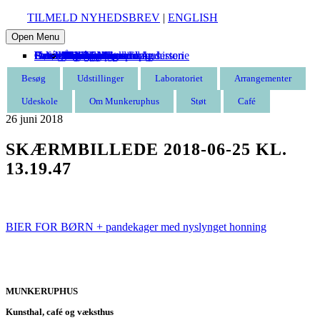
TILMELD NYHEDSBREV
|
ENGLISH
Open Menu
Besøg
Udstillinger
Laboratoriet
Arrangementer
Udeskole
Om Munkeruphus
Støt
Café
Entré
Åbningstider
Find vej
Butik
Omvisning
Aktuelle
Kommende
Tidligere
Kommende
Tidligere
Munkeruphus i dag
Husets arkitektur og historie
Gunnar Aagaard Andersen
Have og strand
Leje af Munkeruphus
Organisation
Stillinger
Persondatapolitik
Støt Munkeruphus
Bliv kunstven
Bliv frivillig
Bliv sponsor
Tak til
Besøg
Udstillinger
Laboratoriet
Arrangementer
Udeskole
Om Munkeruphus
Støt
Café
26
juni
2018
SKÆRMBILLEDE 2018-06-25 KL.
13.19.47
BIER FOR BØRN + pandekager med nyslynget honning
MUNKERUPHUS
Kunsthal, café og væksthus