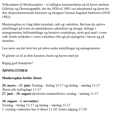
Velkommen til Munkeruphus – et tidligere kunstnerhjem ud til havet mellem
Gilleleje og Dronningmølle, der fra 1958 til 1982 var arbejdssted og hjem for
den eksperimenterende kunstner og designer Gunnar Aagaard Andersen (1919-
1982).
Munkeruphus er i dag både kunsthal, café og væksthus. Her kan du opleve
udstillinger på tværs af samtidskunst, arkitektur og design, deltage i
arrangementer, fællesmiddage og kreative workshops, nyde god mad i vores
café, holde selskaber i vores væksthus eller gå på opdagelse i haven og på
stranden.
Læs mere om det hele her på siden under udstillinger og arrangementer.
Vi glæder os til at dele kunsten, huset og haven med jer.
Rigtig god fornøjelse!
ÅBNINGSTIDER
Munkeruphus holder åbent:
29. marts – 27. juni:
Torsdag – fredag 12-17 og lørdag – søndag 11-17
Åbent alle helligdage 11-17
27. juni – 10. august
(skolernes sommerferie): onsdag – søndag 11-17
10. august – 1. november:
Torsdag – fredag 12-17 og lørdag – søndag 11-17
1. torsdag i måneden har vi åbent 11-20. Gratis adgang 17-20